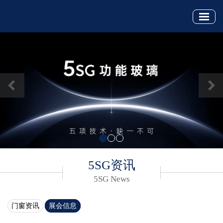
Previous
Nex
5SG资讯
5SG News
门窗资讯
展会信息